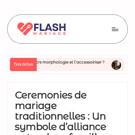
Skip
to
content
Fl
a
s
 selon votre morphologie et l’accessoiriser ?
Pourquoi opt
Nos actus
25 juin 2026
h
m
ar
Ceremonies de
ia
mariage
g
traditionnelles : Un
e
symbole d’alliance