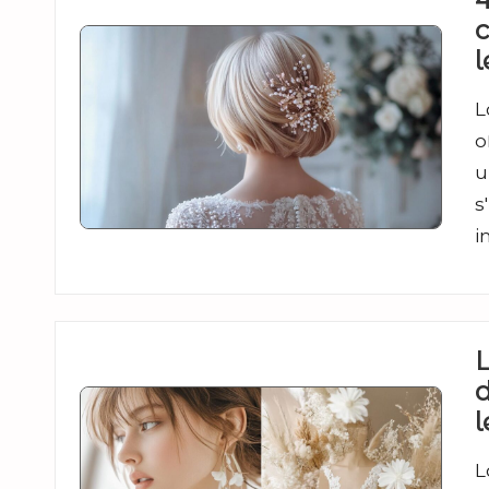
l
L
o
u
s
i
L
d
l
L