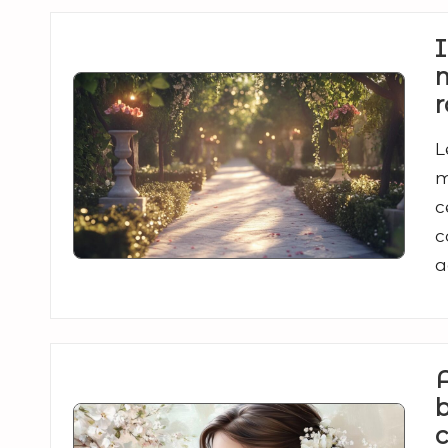
I
m
r
L
m
c
c
a
c