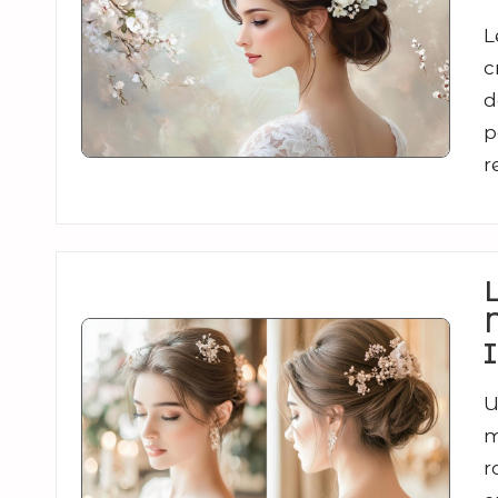
L
c
d
p
r
M
I
U
m
r