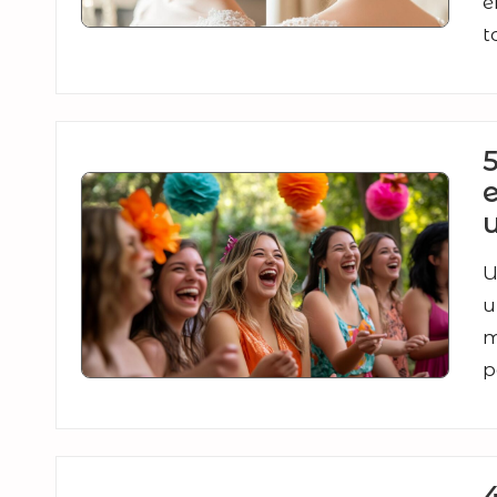
e
t
5
e
u
U
u
m
p
4